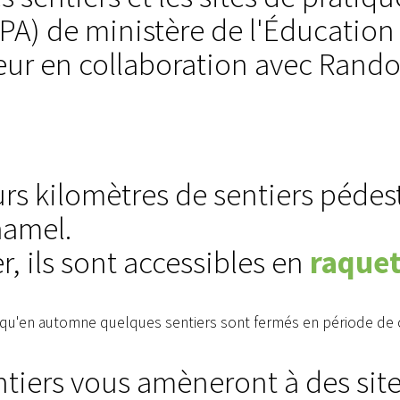
PA) de ministère de l'Éducation
eur en collaboration avec Rand
rs kilomètres de sentiers pédestr
amel.
erte
Avis public
ON DE FEUX À
DÉROGATION MINEURE,
r, ils sont accessibles en
raquet
OUVERT
ZONE 107-M
r qu'en automne quelques sentiers sont fermés en période de
ntiers vous amèneront à des sit