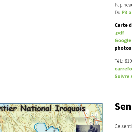
Papineau
Du
P3 a
Carte d
.pdf
Google
photos 
Tél.: 81
carref
Suivre 
Sen
Ce sent