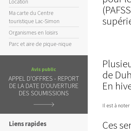
Location
(PAFSS
Ma carte du Centre
supéri
touristique Lac-Simon
Organismes en loisirs
Parc et aire de pique-nique
Plusieu
Avis public
de Duh
Al
APPEL D'OFFRES - REPORT
INTERDICTI
En hive
DE LA DATE D'OUVERTURE
CIEL 
DES SOUMISSIONS
Il est à note
Ces se
Liens rapides