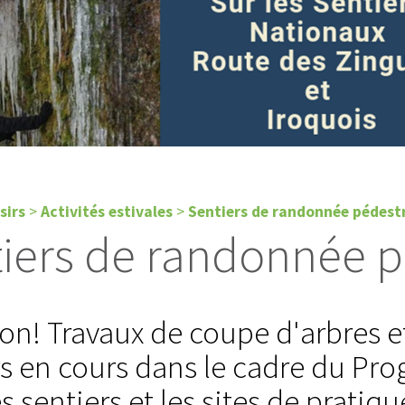
sirs
>
Activités estivales
>
Sentiers de randonnée pédest
iers de randonnée p
ion! Travaux de coupe d'arbres
rs en cours dans le cadre du Pr
s sentiers et les sites de pratiqu