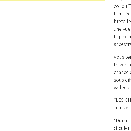
col du T
tombée e
bretell
une vue
Papineau
ancestra
Vous ter
traversa
chance d
sous di
vallée d
*LES CH
au nivea
*Durant
circuler