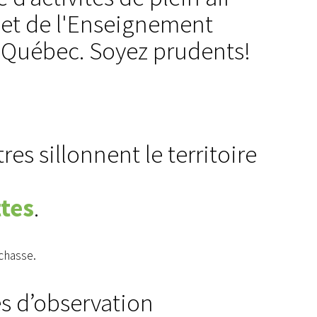
 et de l'Enseignement
oQuébec. Soyez prudents!
es sillonnent le territoire
Appel d'offres et contrats
Avi
Projet : Réfection de route
Démoli
tes
.
et ponceaux
im
 chasse.
es d’observation