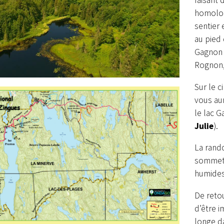
faisant 
homolog
sentier 
au pied 
Gagnon e
Rognon,
Sur le c
vous au
le lac 
Julie
).
La rand
sommet 
humides
De reto
d’être i
longe d