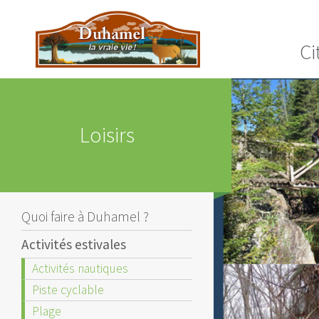
Ci
Loisirs
Quoi faire à Duhamel ?
Activités estivales
Activités nautiques
Piste cyclable
Plage