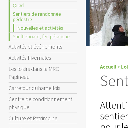
Quad
Sentiers de randonnée
pédestre
Nouvelles et activités
Shuffleboard, fer, pétanque
Activités et événements
Activités hivernales
Accueil
>
Loi
Les loisirs dans la MRC
Sent
Papineau
Carrefour duhamellois
Centre de conditionnement
Attent
physique
sentie
Culture et Patrimoine
pour le