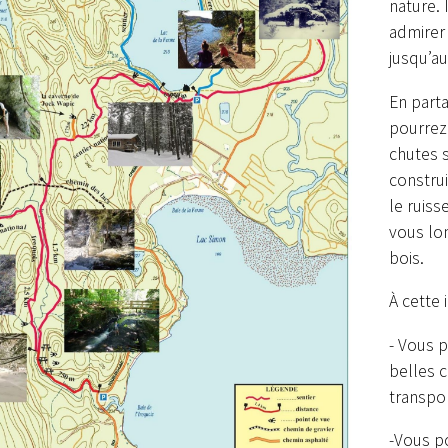
nature. 
admirer
jusqu’a
En part
pourrez 
chutes s
construi
le ruiss
vous lon
bois.
À cette 
- Vous 
belles 
transpo
-Vous po