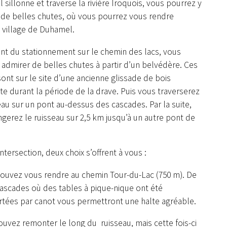
Il sillonne et traverse la rivière Iroquois, vous pourrez y
 de belles chutes, où vous pourrez vous rendre
u village de Duhamel.
ant du stationnement sur le chemin des lacs, vous
admirer de belles chutes à partir d’un belvédère. Ces
ont sur le site d’une ancienne glissade de bois
te durant la période de la drave. Puis vous traverserez
eau sur un pont au-dessus des cascades. Par la suite,
gerez le ruisseau sur 2,5 km jusqu’à un autre pont de
intersection, deux choix s’offrent à vous :
pouvez vous rendre au chemin Tour-du-Lac (750 m). De
cascades où des tables à pique-nique ont été
rtées par canot vous permettront une halte agréable.
uvez remonter le long du ruisseau, mais cette fois-ci