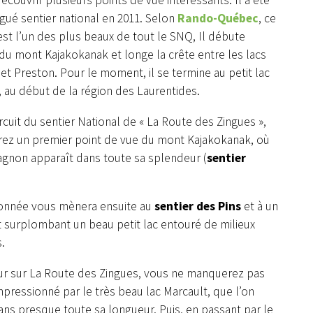
découvrir plusieurs points de vue intéressants. Il a été
ué sentier national en 2011. Selon
Rando-Québec
, ce
est l’un des plus beaux de tout le SNQ, Il débute
du mont Kajakokanak et longe la crête entre les lacs
t Preston. Pour le moment, il se termine au petit lac
 au début de la région des Laurentides.
ircuit du sentier National de « La Route des Zingues »,
rez un premier point de vue du mont Kajakokanak, où
Gagnon apparaît dans toute sa splendeur (
sentier
onnée vous mènera ensuite au
sentier des Pins
et à un
surplombant un beau petit lac entouré de milieux
.
ur sur La Route des Zingues, vous ne manquerez pas
mpressionné par le très beau lac Marcault, que l’on
ans presque toute sa longueur. Puis, en passant par le