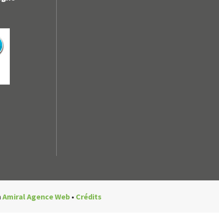
n
Amiral Agence Web
•
Crédits