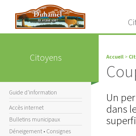
Ci
Citoyens
Accueil
>
Ci
Coup
Guide d'information
Un per
dans le
Accès internet
superfi
Bulletins municipaux
Déneigement • Consignes