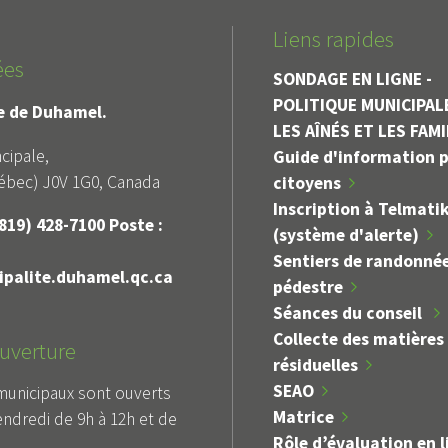
Liens rapides
ées
SONDAGE EN LIGNE -
POLITIQUE MUNICIPAL
le de Duhamel.
LES AÎNÉS ET LES FAM
cipale,
Guide d'information p
bec) J0V 1G0, Canada
citoyens
Inscription à Telmati
819) 428-7100 Poste :
(système d'alerte)
Sentiers de randonné
palite.duhamel.qc.ca
pédestre
Séances du conseil
Collecte des matières
uverture
résiduelles
SEAO
municipaux sont ouverts
Matrice
endredi de 9h à 12h et de
Rôle d’évaluation en l