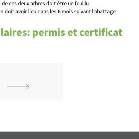
de ces deux arbres doit être un feuillu.
n doit avoir lieu dans les 6 mois suivant l’abattage.
aires: permis et certificat
Alerte
Avis publi
INTERDICTION DE FEUX À
DÉROGATION M
CIEL OUVERT
ZONE 107