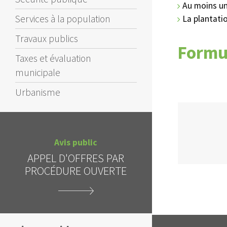
Au moins un 
Services à la population
La plantatio
Travaux publics
Formul
Taxes et évaluation
municipale
Urbanisme
Avis public
APPEL D'OFFRES - REPORT
S PAR
DE LA DATE D'OUVERTURE
VERTE
DES SOUMISSIONS