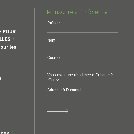
M'inscrire à l'infolettre
Prénom :
E POUR
ILLES
Nom :
our les
Courriel :
k
Vous avez une résidence à Duhamel? :
e
Adresse à Duhamel :
igne