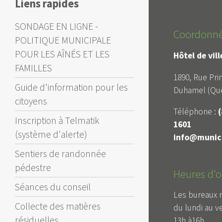
Liens rapides
SONDAGE EN LIGNE -
Coordonn
POLITIQUE MUNICIPALE
POUR LES AÎNÉS ET LES
Hôtel de vil
FAMILLES
1890, Rue Prin
Guide d'information pour les
Duhamel (Qué
citoyens
Téléphone :
(
Inscription à Telmatik
1601
(système d'alerte)
info@munici
Sentiers de randonnée
pédestre
Heures d'o
Séances du conseil
Les bureaux 
Collecte des matières
du lundi au v
résiduelles
13h à16h