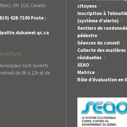
bec) J0V 1G0, Canada
citoyens
Inscription à Telmati
819) 428-7100 Poste :
(système d'alerte)
Sentiers de randonné
palite.duhamel.qc.ca
pédestre
Séances du conseil
Collecte des matières
uverture
résiduelles
Alerte
ORT
SEAO
municipaux sont ouverts
INTERDICTION DE FEUX À
DÉR
URE
Matrice
endredi de 9h à 12h et de
CIEL OUVERT
Rôle d’évaluation en l