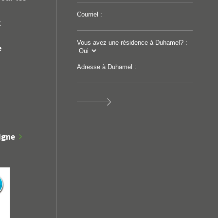
Courriel :
k
Vous avez une résidence à Duhamel? :
e
Adresse à Duhamel :
Avis public
Appel d'offres et contr
OGATION MINEURE,
Projet : Réfection de 
ZONE 107-M
et ponceaux
igne