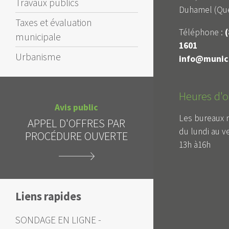
Travaux publics
Duhamel (Qué
Taxes et évaluation
Téléphone :
(
municipale
1601
Urbanisme
info@munici
Heures d'o
Avis public
Avis public
APPEL D'OFFRES - REP
Les bureaux 
EL D'OFFRES PAR
DE LA DATE D'OUVERT
du lundi au v
CÉDURE OUVERTE
DES SOUMISSIONS
13h à16h
Liens rapides
SONDAGE EN LIGNE -