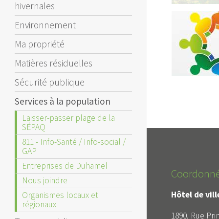
hivernales
Environnement
Ma propriété
Matières résiduelles
Sécurité publique
Services à la population
Laisser-passer plage de la
SÉPAQ
811 - Info-Santé / Info-social /
GAP
Entreprises de Duhamel
Coordonn
Nous joindre
Hôtel de vil
Organismes locaux et
régionaux
1890, Rue Prin