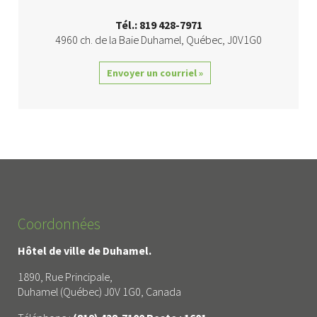
Tél.: 819 428-7971
4960 ch. de la Baie
Duhamel
,
Québec
,
J0V1G0
Envoyer un courriel »
Coordonnées
Hôtel de ville de Duhamel.
1890, Rue Principale,
Duhamel (Québec) J0V 1G0, Canada