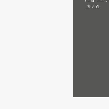
du lundi au v
13h à16h