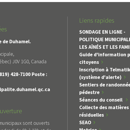
Liens rapides
ées
SONDAGE EN LIGNE -
POLITIQUE MUNICIPAL
le de Duhamel.
LES AÎNÉS ET LES FAM
cipale,
Guide d'information p
bec) J0V 1G0, Canada
citoyens
Inscription à Telmati
819) 428-7100 Poste :
(système d'alerte)
Sentiers de randonné
palite.duhamel.qc.ca
pédestre
Séances du conseil
Collecte des matières
uverture
résiduelles
SEAO
municipaux sont ouverts