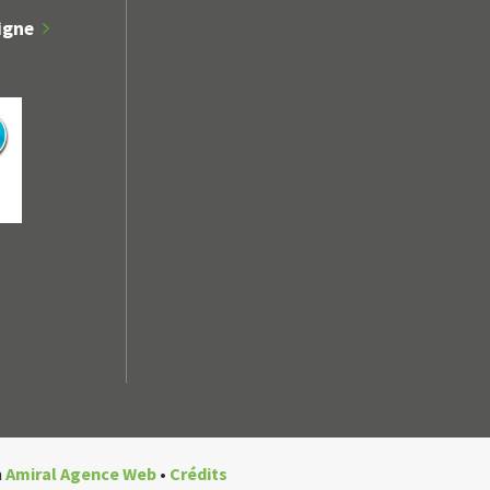
igne
n
Amiral Agence Web
•
Crédits