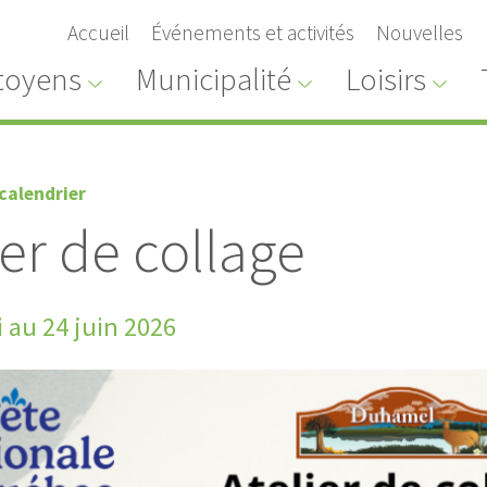
Accueil
Événements et activités
Nouvelles
toyens
Municipalité
Loisirs
calendrier
ier de collage
 au 24 juin 2026
public
Avis public légaux
N REGISTRE
TENUE DE REGISTRE DU
RÈGLEMENT
RÈGLEMENT D'EMPRUNT
T 2026-07
2026-11