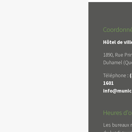
Coordonn
Hôtel de vil
1890, Rue Prin
Duhamel (Qué
Téléphone :
(
1601
info@munici
Heures d'o
Les bureaux 