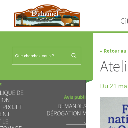
Ci
« Retour au 
Atel
Du 21 mai
Avis 
Avis public
TENUE D'U
DEMANDES DE
SUR LE 
DÉROGATION MINEURE
D'EMPRUN