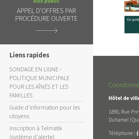
APPEL D'OFFRES - REPORT
INTERD
DE LA DATE D'OUVERTURE
C
DES SOUMISSIONS
Liens rapides
SONDAGE EN LIGNE -
POLITIQUE MUNICIPALE
Coordonn
POUR LES AÎNÉS ET LES
FAMILLES
Hôtel de vil
Guide d'information pour les
1890, Rue Prin
citoyens
Duhamel (Qué
Inscription à Telmatik
Téléphone :
(
(système d'alerte)