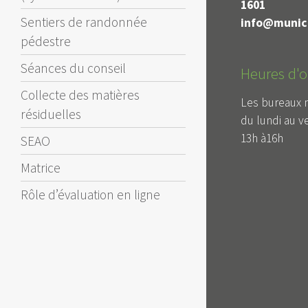
1601
Sentiers de randonnée
info@munici
pédestre
Séances du conseil
Heures d'o
Collecte des matières
Les bureaux 
résiduelles
du lundi au v
13h à16h
SEAO
Matrice
Rôle d’évaluation en ligne