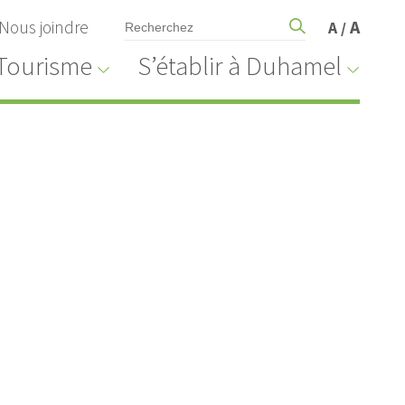
Nous joindre
A
A
/
Tourisme
S’établir à Duhamel