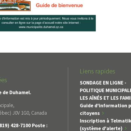
Alerte
Avis public
ICTION DE FEUX À
DÉROGATION MINEURE
IEL OUVERT
ZONE 107-M
Liens rapides
ées
SONDAGE EN LIGNE -
POLITIQUE MUNICIPAL
le de Duhamel.
LES AÎNÉS ET LES FAM
cipale,
Guide d'information p
bec) J0V 1G0, Canada
citoyens
Inscription à Telmati
819) 428-7100 Poste :
(système d'alerte)