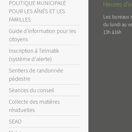
POLITIQUE MUNICIPALE
Heures d'o
POUR LES AÎNÉS ET LES
Les bureaux 
FAMILLES
du lundi au v
Guide d'information pour les
13h à16h
citoyens
Inscription à Telmatik
(système d'alerte)
Sentiers de randonnée
pédestre
Séances du conseil
Collecte des matières
résiduelles
SEAO