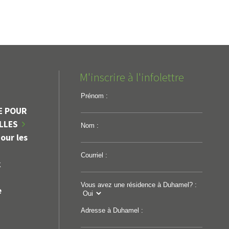
M'inscrire à l'infolettre
Prénom :
Appel d'offres et contrats
E POUR
EURE,
Projet : Réfection de route
ILLES
Nom :
M
et ponceaux
our les
Courriel :
k
Vous avez une résidence à Duhamel? :
e
Adresse à Duhamel :