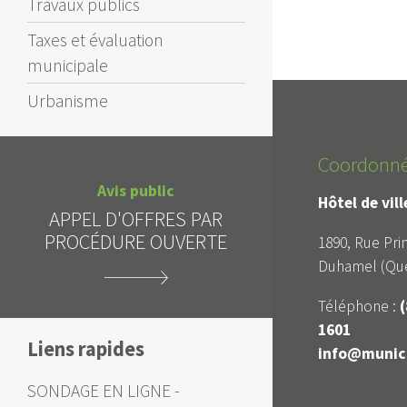
Travaux publics
Taxes et évaluation
municipale
Urbanisme
Coordonn
Avis public
Hôtel de vil
APPEL D'OFFRES - REPORT
 PAR
IN
DE LA DATE D'OUVERTURE
ERTE
1890, Rue Prin
DES SOUMISSIONS
Duhamel (Qué
Téléphone :
(
1601
Liens rapides
info@munici
SONDAGE EN LIGNE -