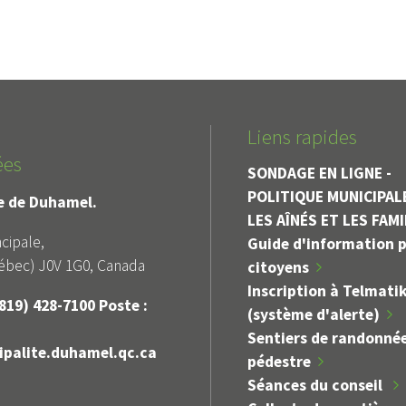
Liens rapides
ées
SONDAGE EN LIGNE -
Alerte
Avis public
POLITIQUE MUNICIPAL
le de Duhamel.
TERDICTION DE FEUX À
DÉROGATION MIN
LES AÎNÉS ET LES FAM
CIEL OUVERT
ZONE 107-
cipale,
Guide d'information p
bec) J0V 1G0, Canada
citoyens
Inscription à Telmati
819) 428-7100 Poste :
(système d'alerte)
Sentiers de randonné
palite.duhamel.qc.ca
pédestre
Séances du conseil