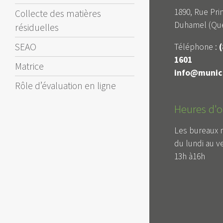
1890, Rue Prin
Collecte des matières
Duhamel (Qué
résiduelles
SEAO
Téléphone :
(
1601
Matrice
info@munici
Rôle d’évaluation en ligne
Heures d'o
Les bureaux 
du lundi au v
13h à16h