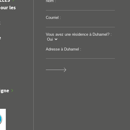
ILLES
Nom :
our les
Courriel :
k
Vous avez une résidence à Duhamel? :
e
Adresse à Duhamel :
igne