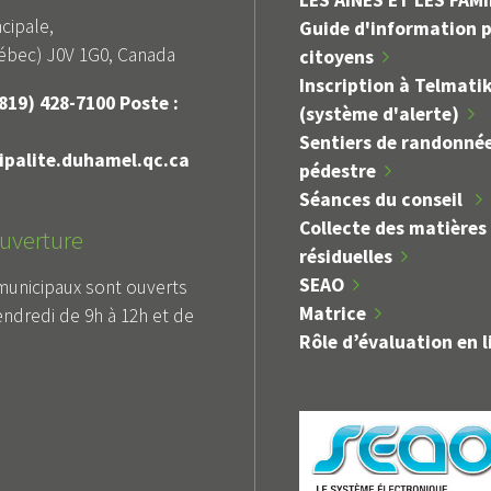
LES AÎNÉS ET LES FAM
cipale,
Guide d'information p
bec) J0V 1G0, Canada
citoyens
Inscription à Telmati
819) 428-7100 Poste :
(système d'alerte)
Sentiers de randonné
palite.duhamel.qc.ca
pédestre
Séances du conseil
Collecte des matières
uverture
résiduelles
SEAO
municipaux sont ouverts
Matrice
endredi de 9h à 12h et de
Rôle d’évaluation en l