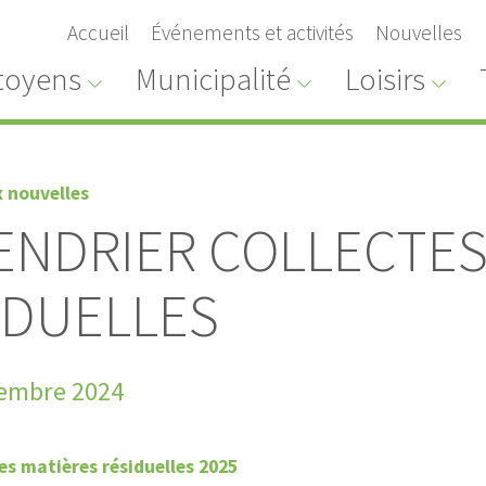
Accueil
Événements et activités
Nouvelles
toyens
Municipalité
Loisirs
x nouvelles
ENDRIER COLLECTES
IDUELLES
Avis public
Avis publ
TENUE D'UN REGISTRE
TENUE DE R
cembre 2024
SUR LE RÈGLEMENT
RÈGLEMENT
D'EMPRUNT 2026-07
202
es matières résiduelles 2025