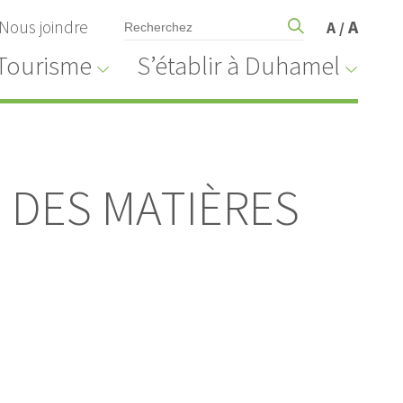
Nous joindre
A
A
/
Tourisme
S’établir à Duhamel
 DES MATIÈRES
ic légaux
Avis public
EGISTRE DU
APPEL D'OFFRES PAR
 D'EMPRUNT
PROCÉDURE OUVERTE
6-11