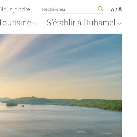
Nous joindre
A
A
/
Tourisme
S’établir à Duhamel
Avis public
Appel d'offres et contr
OGATION MINEURE,
Projet : Réfection de 
ZONE 107-M
et ponceaux