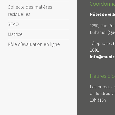
Coordonn
Collecte des matières
résiduelles
Hôtel de vil
SEAO
1890, Rue Prin
Duhamel (Qué
Matrice
Téléphone :
(
Rôle d’évaluation en ligne
1601
info@munici
Heures d'o
Les bureaux 
du lundi au v
13h à16h