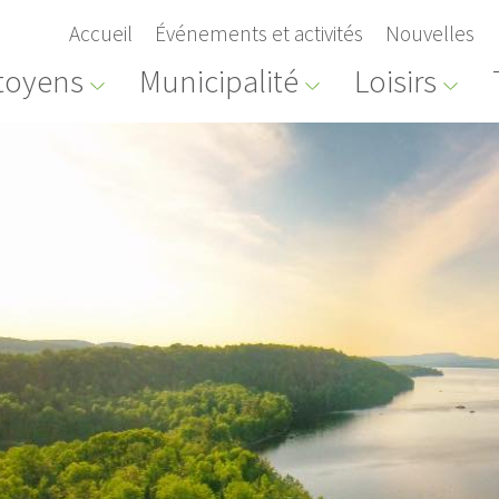
Accueil
Événements et activités
Nouvelles
toyens
Municipalité
Loisirs
Alerte
ORT
INTERDICTION DE FEUX À
DÉR
URE
CIEL OUVERT