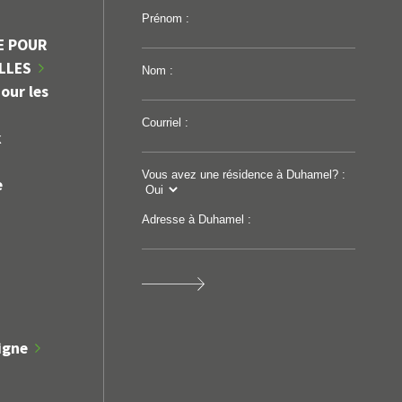
Prénom :
E POUR
ILLES
Nom :
our les
Courriel :
k
Vous avez une résidence à Duhamel? :
e
Adresse à Duhamel :
igne