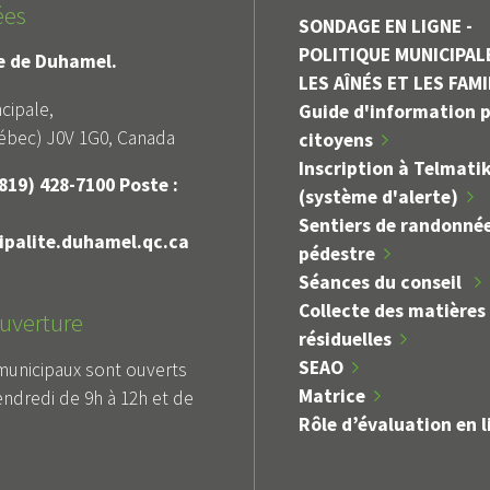
ées
SONDAGE EN LIGNE -
POLITIQUE MUNICIPAL
le de Duhamel.
LES AÎNÉS ET LES FAM
cipale,
Guide d'information p
bec) J0V 1G0, Canada
citoyens
Inscription à Telmati
819) 428-7100 Poste :
(système d'alerte)
Sentiers de randonné
palite.duhamel.qc.ca
pédestre
Séances du conseil
Collecte des matières
uverture
résiduelles
SEAO
municipaux sont ouverts
Matrice
endredi de 9h à 12h et de
Rôle d’évaluation en l