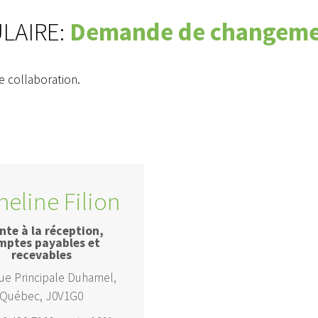
LAIRE:
Demande de changeme
e collaboration.
heline Filion
nte à la réception,
mptes payables et
recevables
rue Principale Duhamel,
Québec, J0V1G0