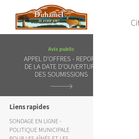
Ci
Avis public
Al
APPEL D'OFFRES - REPORT
INTERDICTI
DE LA DATE D'OUVERTURE
CIEL 
DES SOUMISSIONS
Liens rapides
SONDAGE EN LIGNE -
POLITIQUE MUNICIPALE
POUR LES AÎNÉS ET LES