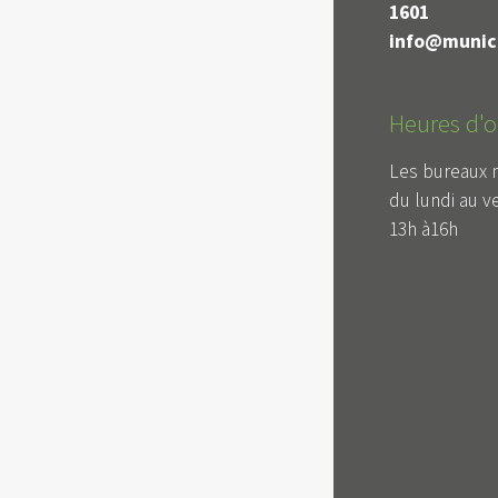
1601
info@munici
Heures d'o
Les bureaux 
du lundi au v
13h à16h