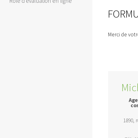
Rôle d’évaluation en ligne
FORMU
Merci de votr
Mic
Age
co
1890, 