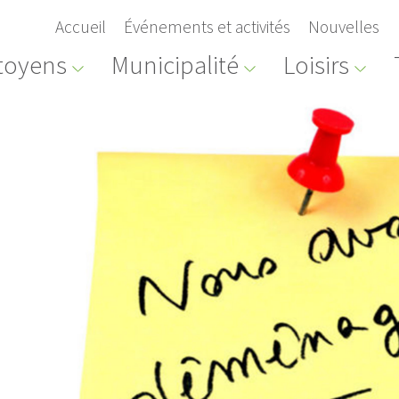
Accueil
Événements et activités
Nouvelles
toyens
Municipalité
Loisirs
erte
Avis public
ON DE FEUX À
DÉROGATION MINEURE,
OUVERT
ZONE 107-M