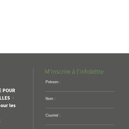
M'inscrire à l'infolettre
Prénom :
E POUR
ILLES
Nom :
our les
Courriel :
k