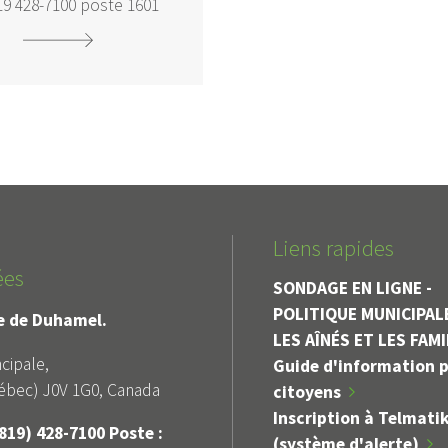
819 428-7100 poste 1601
Liens rapides
ées
SONDAGE EN LIGNE -
POLITIQUE MUNICIPAL
le de Duhamel.
LES AÎNÉS ET LES FAM
cipale,
Guide d'information p
bec) J0V 1G0, Canada
citoyens
Inscription à Telmati
819) 428-7100 Poste :
(système d'alerte)