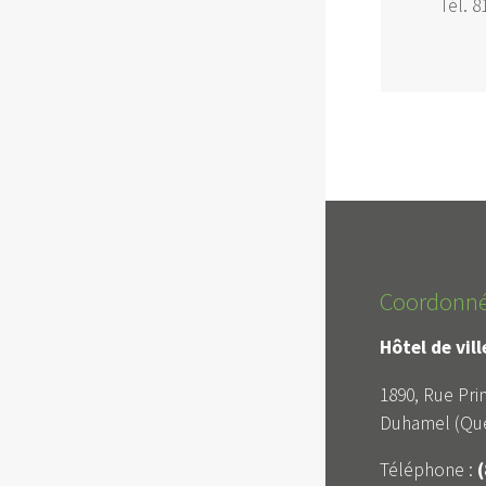
Tél. 
Coordonn
Hôtel de vil
1890, Rue Prin
Duhamel (Qué
Téléphone :
(