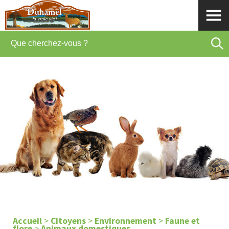
Accueil
>
Citoyens
>
Environnement
>
Faune et
flore
>
Animaux domestiques