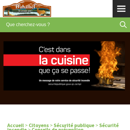
Accueil
>
Citoyens
>
Sécurité publique
>
Sécurité
incendie
>
Conseils de prévention