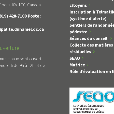
bec) J0V 1G0, Canada
citoyens
Inscription à Telmati
819) 428-7100 Poste :
(système d'alerte)
Sentiers de randonné
palite.duhamel.qc.ca
pédestre
Séances du conseil
Collecte des matières
uverture
résiduelles
SEAO
municipaux sont ouverts
Matrice
Avis public
endredi de 9h à 12h et de
public
Rôle d’évaluation en l
TENUE D'UN REGISTRE
DES DE
SUR LE RÈGLEMENT
ON MINEURE
D'EMPRUNT 2026-07