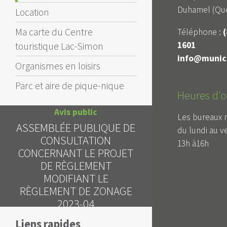
Duhamel (Qué
Location
Ma carte du Centre
Téléphone :
(
1601
touristique Lac-Simon
info@munici
Organismes en loisirs
Parc et aire de pique-nique
Heures d'o
Avis public
Les bureaux 
ASSEMBLÉE PUBLIQUE DE
du lundi au v
Avis 
CONSULTATION
13h à16h
DEMAN
CONCERNANT LE PROJET
DÉROGATI
DE RÈGLEMENT
MODIFIANT LE
RÈGLEMENT DE ZONAGE
2023-04
Liens rapides