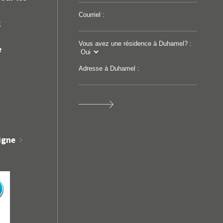
Courriel :
k
Vous avez une résidence à Duhamel? :
e
Adresse à Duhamel :
Avis public légaux
Avi
igne
TENUE DE REGISTRE DU
APPEL D
RÈGLEMENT D'EMPRUNT
PROCÉDU
2026-11