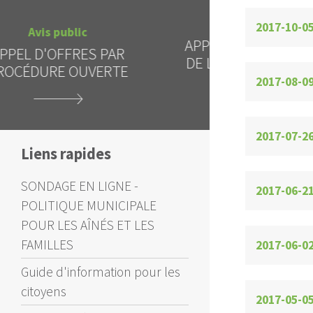
Avis public
2017-10-0
Al
APPEL D'OFFRES - REPORT
INTERDICTI
DE LA DATE D'OUVERTURE
CIEL 
DES SOUMISSIONS
2017-08-0
2017-07-2
Liens rapides
SONDAGE EN LIGNE -
2017-06-2
POLITIQUE MUNICIPALE
POUR LES AÎNÉS ET LES
FAMILLES
2017-06-0
Guide d'information pour les
citoyens
2017-05-0