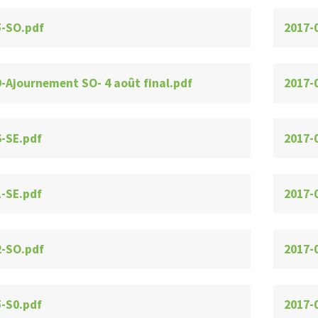
5-SO.pdf
2017-
erte
Avis public
ON DE FEUX À
DÉROGATION MINEURE,
OUVERT
ZONE 107-M
9-Ajournement SO- 4 août final.pdf
2017-
6-SE.pdf
2017-
1-SE.pdf
2017-
2-SO.pdf
2017-
5-S0.pdf
2017-