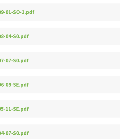
09-01-SO-1.pdf
Appel d'offres et contrats
Avi
Projet : Réfection de route
Démoli
et ponceaux
im
08-04-S0.pdf
07-07-S0.pdf
06-09-SE.pdf
05-11-SE.pdf
04-07-S0.pdf