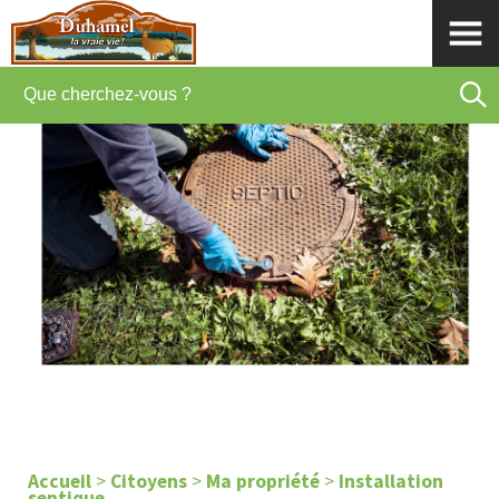
Accueil
>
Citoyens
>
Ma propriété
>
Installation
septique