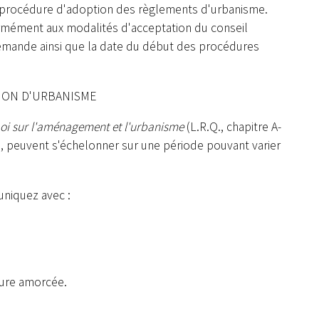
 la procédure d'adoption des règlements d'urbanisme.
ormément aux modalités d'acceptation du conseil
 demande ainsi que la date du début des procédures
ION D'URBANISME
oi sur l'aménagement et l'urbanisme
(L.R.Q., chapitre A-
e, peuvent s'échelonner sur une période pouvant varier
uniquez avec :
dure amorcée.
Appel d'offres et contrats
Projet : Réfection de route
Dém