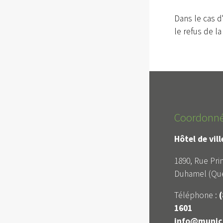
Dans le cas d
le refus de 
Coordonn
Hôtel de vil
1890, Rue Prin
Duhamel (Qué
Téléphone :
(
1601
info@munici