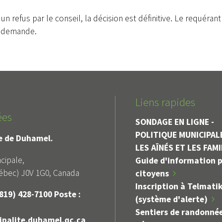
'un refus par le conseil, la décision est définitive. Le requéra
la demande.
Liens rapides
ées
SONDAGE EN LIGNE -
POLITIQUE MUNICIPAL
le de Duhamel.
LES AÎNÉS ET LES FAM
cipale,
Guide d'information p
bec) J0V 1G0, Canada
citoyens
Inscription à Telmati
819) 428-7100 Poste :
(système d'alerte)
Sentiers de randonné
palite.duhamel.qc.ca