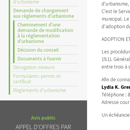
d'urbanisme
d'urbanisme, 
Demande de changement
C'est le Serv
aux règlements d'urbanisme
municipal. Le
Cheminement d'une
d'adoption d
demande de modification
à la réglementation
ADOPTION E
d'urbanisme
Décision du conseil
Les procédur
Documents à fournir
19.1). Généra
entre trois à
Dérogation mineure
Formulaires: permis et
Afin de conn
certificat
Lydia K. Gre
Règlements d'urbanisme
Téléphone : 8
Adresse courr
Avis public
Un échéancier
APPEL D'OFFRES - REPORT
INTERDIC