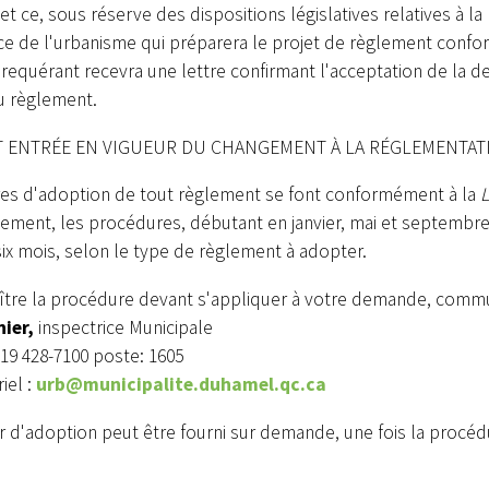
et ce, sous réserve des dispositions législatives relatives à
ice de l'urbanisme qui préparera le projet de règlement conf
 requérant recevra une lettre confirmant l'acceptation de la
u règlement.
T ENTRÉE EN VIGUEUR DU CHANGEMENT À LA RÉGLEMENTAT
es d'adoption de tout règlement se font conformément à la
L
lement, les procédures, débutant en janvier, mai et septembr
 six mois, selon le type de règlement à adopter.
aître la procédure devant s'appliquer à votre demande, comm
nier,
inspectrice Municipale
19 428-7100 poste: 1605
iel :
urb@municipalite.duhamel.qc.ca
 d'adoption peut être fourni sur demande, une fois la procé
Alerte
Avis public
TION DE FEUX À
DÉROGATION MINEURE,