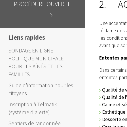
DE LA DATE D'OUVERTURE
2. AC
CI
DES SOUMISSIONS
Une acceptati
réclame des 
Liens rapides
les condition
avant que soi
SONDAGE EN LIGNE -
Ententes par
POLITIQUE MUNICIPALE
POUR LES AÎNÉS ET LES
Dans certains
FAMILLES
ententes part
Guide d'information pour les
Qualité de v
citoyens
Qualité de 
Inscription à Telmatik
Calme et sé
Esthétique 
(système d'alerte)
Desserte en
Sentiers de randonnée
Circulation