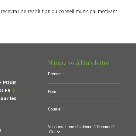
nt recevra une résolution du conseil municipal motivant
M'inscrire à l'infolettre
Prénom :
E POUR
ILLES
Nom :
our les
Courriel :
k
Vous avez une résidence à Duhamel? :
e