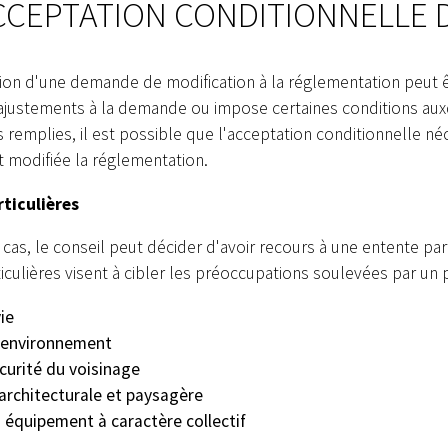
CEPTATION CONDITIONNELLE 
EL OUVERT
ZONE 107-M
on d'une demande de modification à la réglementation peut êt
ajustements à la demande ou impose certaines conditions aux
s remplies, il est possible que l'acceptation conditionnelle n
t modifiée la réglementation.
ticulières
 cas, le conseil peut décider d'avoir recours à une entente part
iculières visent à cibler les préoccupations soulevées par un p
ie
l'environnement
curité du voisinage
architecturale et paysagère
 équipement à caractère collectif