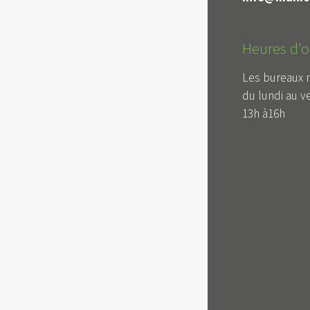
Heures d'o
Les bureaux 
du lundi au v
13h à16h