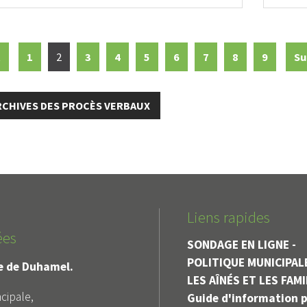
t
1
2
3
4
5
6
7
8
9
Su
ARCHIVES DES PROCÈS VERBAUX
Liens rapides
ées
SONDAGE EN LIGNE -
POLITIQUE MUNICIPAL
le de Duhamel.
LES AÎNÉS ET LES FAM
cipale,
Guide d'information p