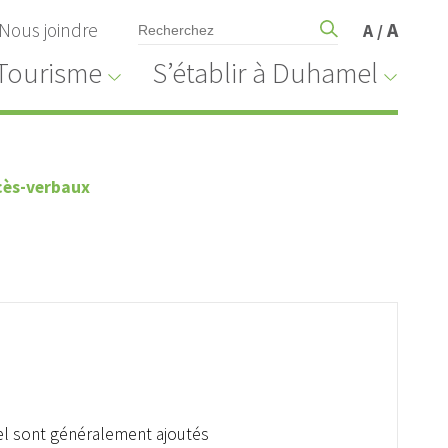
Nous joindre
A
A
/
Tourisme
S’établir à Duhamel
cès-verbaux
el sont généralement ajoutés