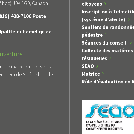
bec) J0V 1G0, Canada
citoyens
Inscription à Telmati
819) 428-7100 Poste :
(système d'alerte)
Sentiers de randonné
palite.duhamel.qc.ca
pédestre
Séances du conseil
Collecte des matières
uverture
résiduelles
SEAO
municipaux sont ouverts
Matrice
endredi de 9h à 12h et de
Rôle d’évaluation en l