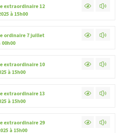
e extraordinaire 12
Appel d'offres et contrats
Av
2025 à 15h00
Projet : Réfection de route
Démol
et ponceaux
im
 ordinaire 7 juillet
à 00h00
e extraordinaire 10
025 à 15h00
e extraordinaire 13
025 à 15h00
e extraordinaire 29
2025 à 15h00