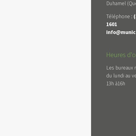
Duhamel (Qué
Téléphone :
(
1601
info@munici
Heures d'o
Les bureaux 
du lundi au v
13h à16h