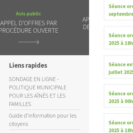
Séance ord
Avis public
A
septembre
APPEL D'OFFRES - REPORT
INTERDICT
DE LA DATE D'OUVERTURE
CIEL
DES SOUMISSIONS
Séance or
2025 à 18
Séance ex
Liens rapides
juillet 20
SONDAGE EN LIGNE -
POLITIQUE MUNICIPALE
Séance ord
POUR LES AÎNÉS ET LES
2025 à 00
FAMILLES
Guide d'information pour les
Séance or
citoyens
2025 à 18