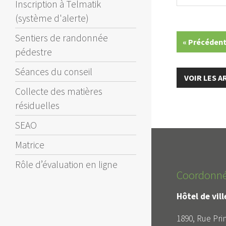
Inscription à Telmatik
(système d'alerte)
Sentiers de randonnée
« Précéden
pédestre
Séances du conseil
VOIR LES 
Collecte des matières
résiduelles
SEAO
Matrice
Rôle d’évaluation en ligne
Coordonn
Hôtel de vil
1890, Rue Prin