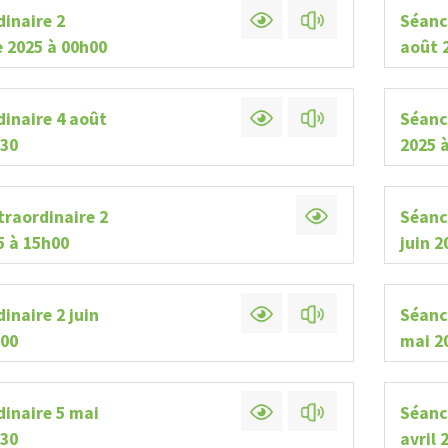
inaire 2
Séanc
lerte
Avis public
 2025 à 00h00
août 
ION DE FEUX À
DÉROGATION MINEURE,
 OUVERT
ZONE 107-M
dinaire 4 août
Séance
h30
2025 
traordinaire 2
Séanc
25 à 15h00
juin 2
inaire 2 juin
Séanc
h00
mai 2
dinaire 5 mai
Séanc
h30
avril 