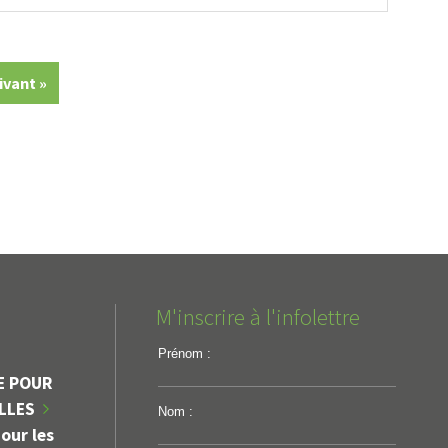
ivant »
M'inscrire à l'infolettre
Prénom :
E POUR
ILLES
Nom :
our les