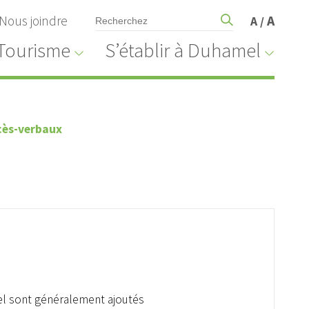
Nous joindre
A
A
/
Tourisme
S’établir à Duhamel
cès-verbaux
el sont généralement ajoutés