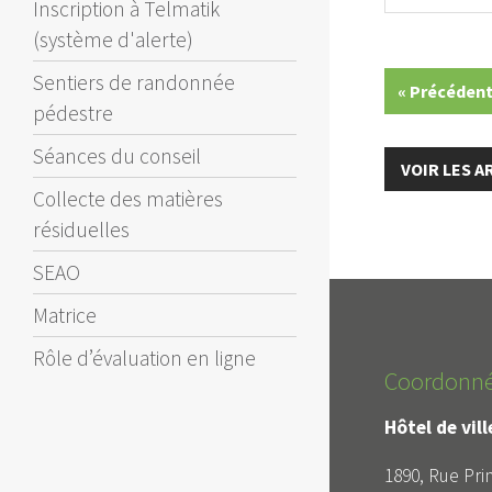
Inscription à Telmatik
(système d'alerte)
Sentiers de randonnée
« Précéden
pédestre
Séances du conseil
VOIR LES 
Collecte des matières
résiduelles
SEAO
Matrice
Rôle d’évaluation en ligne
Coordonn
Hôtel de vil
1890, Rue Prin