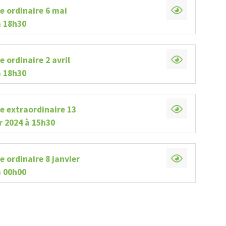
e ordinaire 6 mai
Appel d'offres et contrats
Avi
à 18h30
Projet : Réfection de route
Démol
et ponceaux
im
 ordinaire 2 avril
à 18h30
e extraordinaire 13
r 2024 à 15h30
 ordinaire 8 janvier
à 00h00