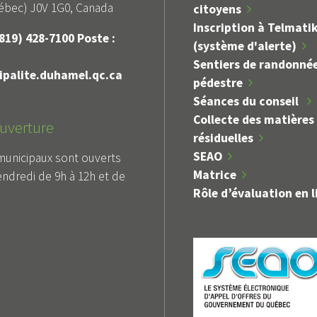
bec) J0V 1G0, Canada
citoyens
Inscription à Telmati
819) 428-7100 Poste :
(système d'alerte)
Sentiers de randonné
palite.duhamel.qc.ca
pédestre
Séances du conseil
Collecte des matières
uverture
résiduelles
SEAO
municipaux sont ouverts
Matrice
endredi de 9h à 12h et de
Rôle d’évaluation en l