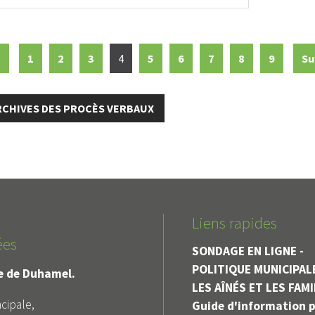
t
1
2
3
4
5
6
7
8
9
Su
ARCHIVES DES PROCÈS VERBAUX
Liens rapides
ées
SONDAGE EN LIGNE -
POLITIQUE MUNICIPAL
le de Duhamel.
LES AÎNÉS ET LES FAM
cipale,
Guide d'information p