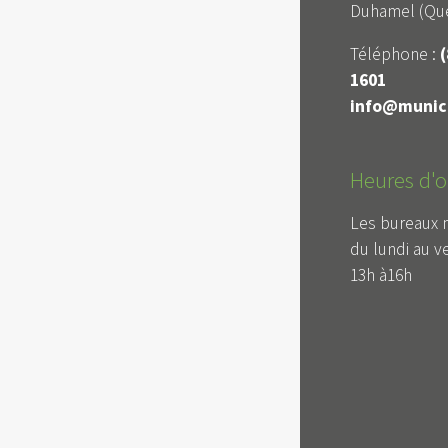
Duhamel (Qué
Téléphone :
(
1601
info@munici
Heures d'o
Les bureaux 
du lundi au v
13h à16h