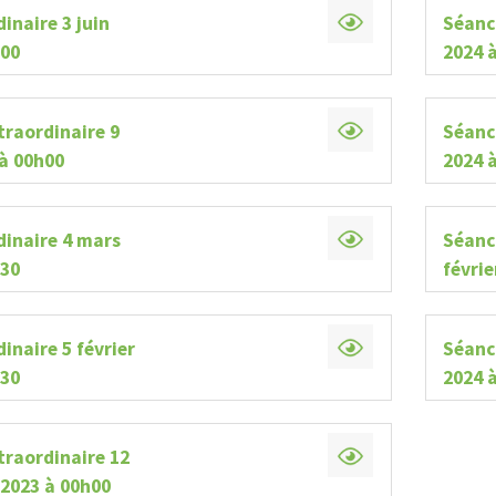
inaire 3 juin
Séanc
erte
Avis public
h00
2024 
ON DE FEUX À
DÉROGATION MINEURE,
 OUVERT
ZONE 107-M
traordinaire 9
Séance
 à 00h00
2024 
dinaire 4 mars
Séanc
h30
févrie
inaire 5 février
Séance
h30
2024 
traordinaire 12
2023 à 00h00