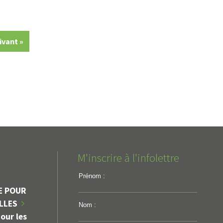
ivant »
M'inscrire à l'infolettre
Prénom :
E POUR
ILLES
Nom :
our les