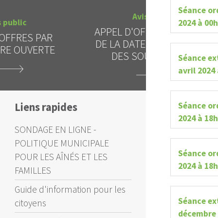
Séance ord
Avis public
Al
2024 à 00
APPEL D'OFFRES - REPORT
INTERDICTI
DE LA DATE D'OUVERTURE
CIEL
DES SOUMISSIONS
Séance ex
avril 2024
Séance or
Liens rapides
2024 à 18
SONDAGE EN LIGNE -
POLITIQUE MUNICIPALE
Séance ord
POUR LES AÎNÉS ET LES
2024 à 18
FAMILLES
Guide d'information pour les
Séance ex
citoyens
décembre 